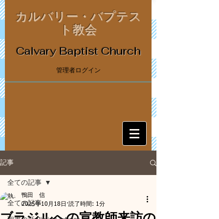
カルバリー・バプテス
ト教会
Calvary Baptist Church
管理者ログイン
記事
全ての記事
鴨田 信
全ての記事
2025年10月18日
読了時間: 1分
ブラジルへの宣教師来訪の