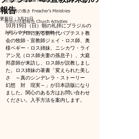
聖書の話 Biblical Articles
報告
説教者の働き Preacher's Ministries
更新日：
3月21日
教会の活動報告 Church Activities
10月19日（日）朝の礼拝にブラジルの
お知らせ Announcements
サンパウロにある新時代バプテスト教
会の牧師・宣教師ジェイ・ロス師、奥
様ペギー・ロス姉妹、ニシカワ・ライ
アン兄（ロス師夫妻の孫息子）、大庭
邦彦師が来訪し、ロス師が説教しまし
た。ロス姉妹の著書「変えられた美し
さ　～真のシンデレラ・ストーリー　
幻想　対　現実～」が日本語版になり
ました。関心のある方はお問い合わせ
ください。入手方法を案内します。