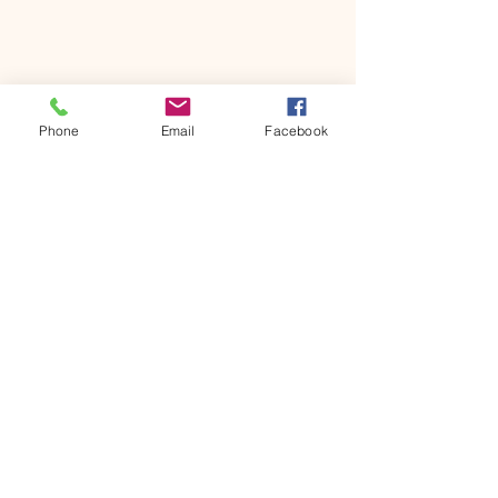
Phone
Email
Facebook
コメント
コメントを追加…
八王子市の福音宣教活
ジョー・モレル
動：カルバリー・バプテ
庭邦彦宣教師来
スト教会の歩みと地域へ
の貢献