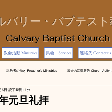
ルバリー・バプテスト
Calvary Baptist Church
教会活動 Ministries
集会 Services
連絡先 Contact us
説教者の働き Preacher's Ministries
教会の活動報告 Church Activiti
月6日
読了時間: 1分
年元旦礼拝