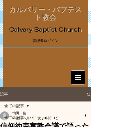
カルバリー・バプテス
ト教会
Calvary Baptist Church
管理者ログイン
記事
全ての記事
鴨田 信
全ての記事
2019年5月27日
読了時間: 1分
信仰約束宣教会議で語った