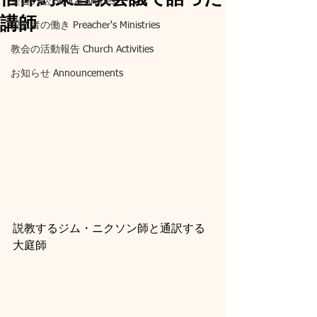
聖書の話 Biblical Articles
講師
説教者の働き Preacher's Ministries
教会の活動報告 Church Activities
お知らせ Announcements
説教するジム・ニクソン師と通訳する
大庭師