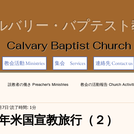
ルバリー・バプテスト
Calvary Baptist Church
教会活動 Ministries
集会 Services
連絡先 Contact us
説教者の働き Preacher's Ministries
教会の活動報告 Church Activiti
月7日
読了時間: 1分
年米国宣教旅行（２）