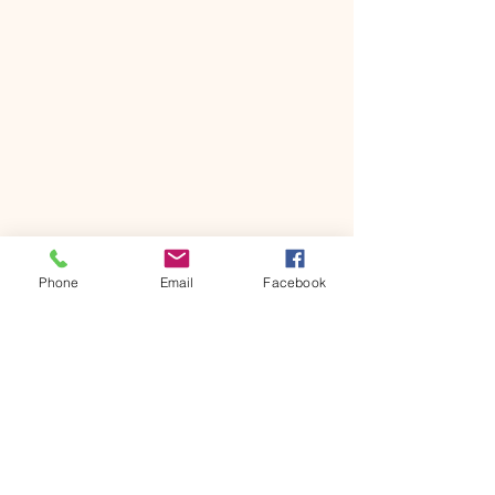
Phone
Email
Facebook
コメント
コメントを追加…
八王子市の福音宣教活
ジョー・モレル