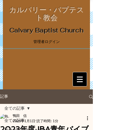
カルバリー・バプテス
ト教会
Calvary Baptist Church
管理者ログイン
記事
全ての記事
鴨田 信
全ての記事
2024年1月1日
読了時間: 1分
2023年度JBA青年バイブ