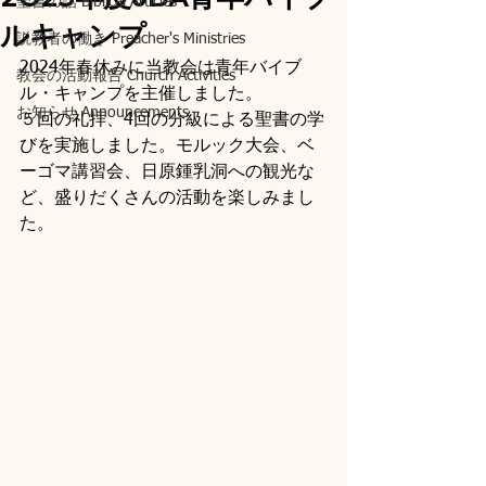
聖書の話 Biblical Articles
ルキャンプ
説教者の働き Preacher's Ministries
2024年春休みに当教会は青年バイブ
教会の活動報告 Church Activities
ル・キャンプを主催しました。
お知らせ Announcements
５回の礼拝、4回の分級による聖書の学
びを実施しました。モルック大会、ベ
ーゴマ講習会、日原鍾乳洞への観光な
ど、盛りだくさんの活動を楽しみまし
た。