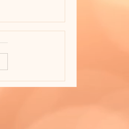
ー・モレル牧師、大庭邦
教師来訪の報告