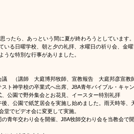
たと思ったら、あっという間に夏が終わろうとしています
ている日曜学校、朝と夕の礼拝、水曜日の祈り会、金曜
ような特別な行事がありました。
会議　（講師　大庭博邦牧師、宣教報告　大庭邦彦宣教
テスト神学校の卒業式へ出席、JBA青年バイブル・キャ
式、公園で野外集会とお花見、イースター特別礼拝
午後、公園で紙芝居会を実施し始めました。雨天時等、
会堂でビデオ会に変更して実施。
同の青年交わり会を開催、JBA牧師交わり会を当教会で