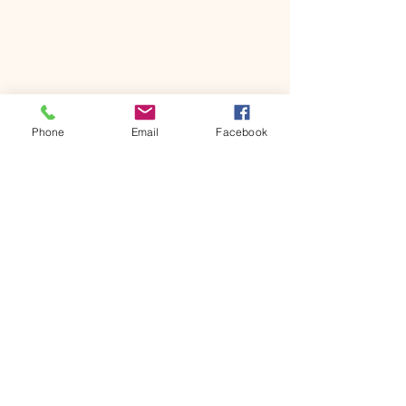
Phone
Email
Facebook
コメント
12月 教会のクリスマス
コメントを追加…
10月 秋の聖
クラーク夫妻を