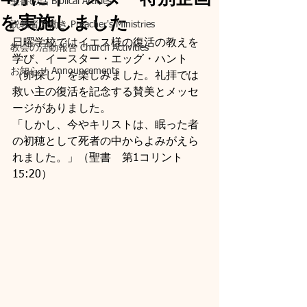
聖書の話 Biblical Articles
を実施しました
説教者の働き Preacher's Ministries
日曜学校ではイエス様の復活の教えを
教会の活動報告 Church Activities
学び、イースター・エッグ・ハント
お知らせ Announcements
（卵探し）を楽しみました。礼拝では
救い主の復活を記念する賛美とメッセ
ージがありました。
「しかし、今やキリストは、眠った者
の初穂として死者の中からよみがえら
れました。」（聖書　第1コリント
15:20）