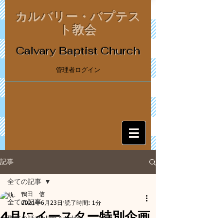
カルバリー・バプテス
ト教会
Calvary Baptist Church
管理者ログイン
記事
全ての記事
鴨田 信
全ての記事
2021年6月23日
読了時間: 1分
4月にイースター特別企画